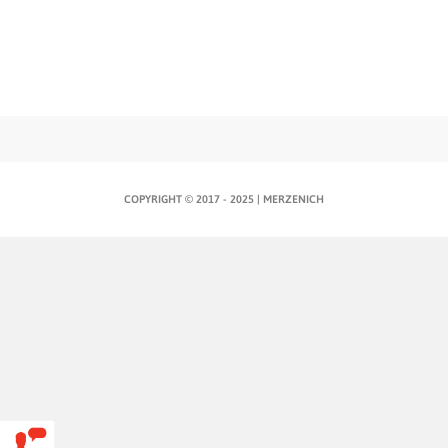
und für Aktionen oder Ihre Marke werben
mehr Infos
This site is protected by
wp-copyrightpro.com
COPYRIGHT © 2017 - 2025 | MERZENICH