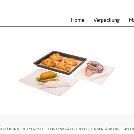
Home
Verpackung
Ma
Zuschnitte Einstieg
ERKLÄRUNG
DISCLAIMER
PRIVATSPHÄRE-EINSTELLUNGEN ÄNDERN
HIST
This site is protected by
wp-copyrightpro.com