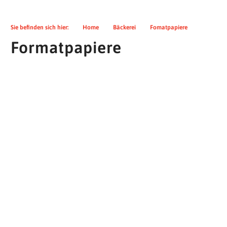
Sie befinden sich hier:
>>
Home
>>
Bäckerei
>>
Fomatpapiere
Formatpapiere
Zuschnitte
Unsere Zuschnitte sind für die verschiedensten
Anwendungsmöglichkeiten geeignet und in diversen Größen
bei uns erhältlich. Perfekt geeignet als günstige und