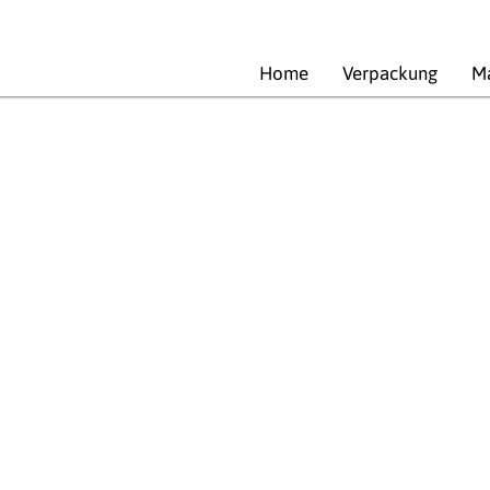
Home
Verpackung
Ma
o Go & Snackverpackung