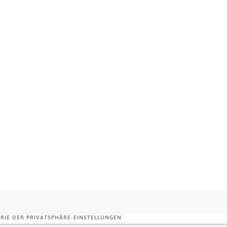
einsetzbar ist es ein Allrounder für Ihr To-Go-Geschäft.
es und anderes Gebäck lässt sich in dem stabilen Karton
en Sie zudem einen hochwertigen und edlen Karton, auf
ORIE DER PRIVATSPHÄRE-EINSTELLUNGEN