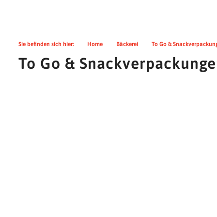
Sie befinden sich hier:
>>
Home
>>
Bäckerei
>>
To Go & Snackverpackun
To Go & Snackverpackung
Snackbeutel
Ihre Snacks sind damit bestens verpackt, denn das fettdichte P
alles sauber bleibt. Mit Ihrem individuellen Druckbild können 
für Aktionen oder Ihre Marke werben.
mehr Infos